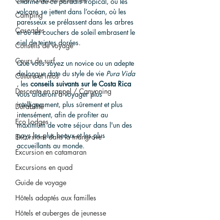
charme de ce paradis tropical, où les 
volcans se jettent dans l’océan, où les 
Camping
paresseux se prélassent dans les arbres 
Cascades
et où les couchers de soleil embrasent le 
ciel de teintes dorées.
Conseils de voyage
Cours de surf
Que vous soyez un novice ou un adepte 
de longue date du style de vie 
Pura Vida
Culture et infos
, les 
conseils suivants sur le Costa Rica
Descente en rappel / Canyoning
vous aideront à voyager plus 
intelligemment, plus sûrement et plus 
Durabilité
intensément, afin de profiter au 
Eco Lodges
maximum de votre séjour dans l'un des 
pays les plus beaux et les plus 
Excursions dans la mangrove
accueillants au monde.
Excursion en catamaran
Excursions en quad
Guide de voyage
Hôtels adaptés aux familles
Hôtels et auberges de jeunesse