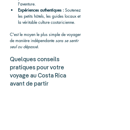
l'aventure.
Expériences authentiques :
 Soutenez 
les petits hôtels, les guides locaux et 
la véritable culture costaricienne.
C'est le moyen le plus simple de voyager 
de manière indépendante 
sans se sentir 
seul ou dépassé.
Quelques conseils 
pratiques pour votre 
voyage au Costa Rica 
avant de partir
Meilleure période pour visiter
Saison sèche (décembre-avril) :
idéale pour les plages et les 
randonnées sur les volcans, mais 
aussi la période la plus fréquentée.