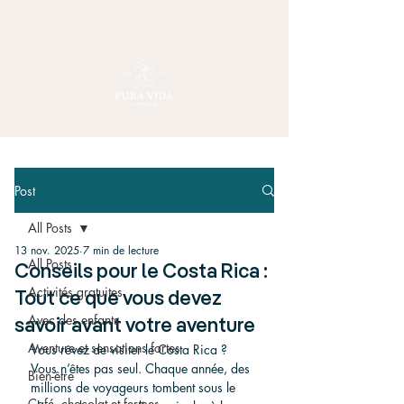
Post
All Posts
13 nov. 2025
7 min de lecture
All Posts
Conseils pour le Costa Rica :
Activités gratuites
Tout ce que vous devez
Avec des enfants
savoir avant votre aventure
Aventure et sensations fortes
Vous rêvez de visiter le Costa Rica ? 
Vous n’êtes pas seul. Chaque année, des 
Bien-être
millions de voyageurs tombent sous le 
Café, chocolat et fermes