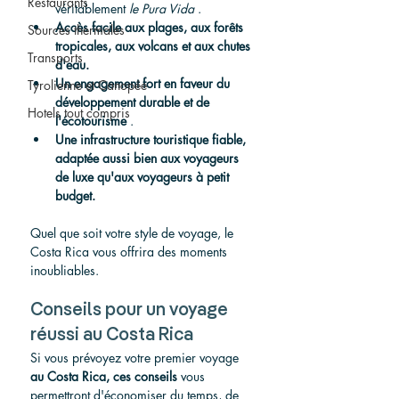
Restaurants
véritablement 
le Pura Vida
 .
Accès facile aux plages, aux forêts 
Sources thermales
tropicales, aux volcans et aux chutes 
Transports
d'eau.
Un engagement fort en faveur du 
Tyrolienne et Canopée
développement durable et de 
Hotels tout compris
l'écotourisme
 .
Une infrastructure touristique fiable, 
adaptée aussi bien aux voyageurs 
de luxe qu'aux voyageurs à petit 
budget.
Quel que soit votre style de voyage, le 
Costa Rica vous offrira des moments 
inoubliables.
Conseils pour un voyage 
réussi au Costa Rica
Si vous prévoyez votre premier voyage 
au Costa Rica, ces conseils
 vous 
permettront d'économiser du temps, de 