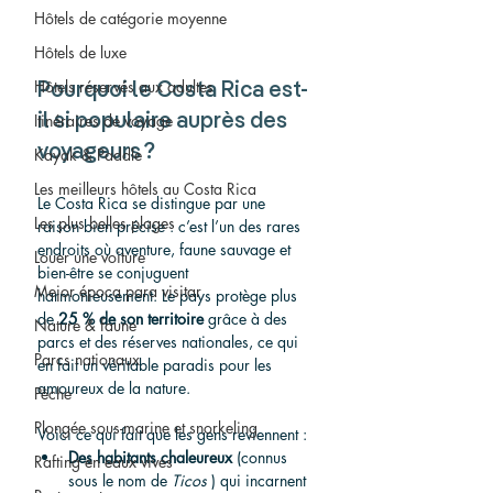
Hôtels de catégorie moyenne
Hôtels de luxe
Hôtels réservés aux adultes
Pourquoi le Costa Rica est-
Itinéraires de voyage
il si populaire auprès des 
voyageurs ?
Kayak & Paddle
Les meilleurs hôtels au Costa Rica
Le Costa Rica se distingue par une 
Les plus belles plages
raison bien précise : c’est l’un des rares 
endroits où aventure, faune sauvage et 
Louer une voiture
bien-être se conjuguent 
Mejor época para visitar
harmonieusement. Le pays protège plus 
de 
25 % de son territoire
 grâce à des 
Nature & faune
parcs et des réserves nationales, ce qui 
Parcs nationaux
en fait un véritable paradis pour les 
amoureux de la nature.
Pêche
Plongée sous-marine et snorkeling
Voici ce qui fait que les gens reviennent :
Des habitants chaleureux
 (connus 
Rafting en eaux vives
sous le nom de 
Ticos
 ) qui incarnent 