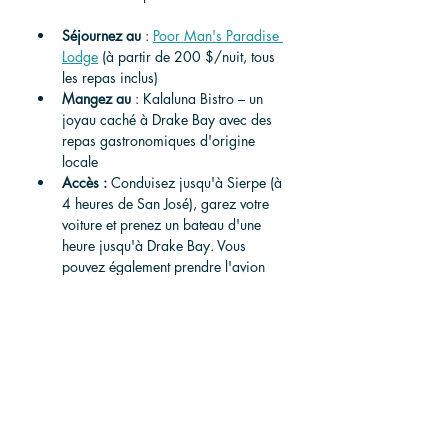
Séjournez
au
 : 
Poor Man's Paradise 
Lodge
 (à partir de 200 $/nuit, tous 
les repas inclus)
Mangez
au
 : Kalaluna Bistro – un 
joyau caché à Drake Bay avec des 
repas gastronomiques d'origine 
locale
Accès
 :
 Conduisez jusqu'à Sierpe (à 
4 heures de San José), garez votre 
voiture et prenez un bateau d'une 
heure jusqu'à Drake Bay. Vous 
pouvez également prendre l'avion 
jusqu'à l'aéroport de Drake Bay.
Questions fréquemment 
posées
Quels sont les meilleurs endroits hors 
des sentiers battus à visiter au Costa 