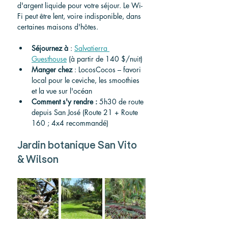
d'argent liquide pour votre séjour. Le Wi-
Fi peut être lent, voire indisponible, dans 
certaines maisons d'hôtes.
Séjournez
à
 : 
Salvatierra 
Guesthouse
 (à partir de 140 $/nuit)
Manger
chez
 : LocosCocos – favori 
local pour le ceviche, les smoothies 
et la vue sur l'océan
Comment s'y rendre
:
 5h30 de route 
depuis San José (Route 21 + Route 
160 ; 4x4 recommandé)
Jardin botanique San Vito 
& Wilson