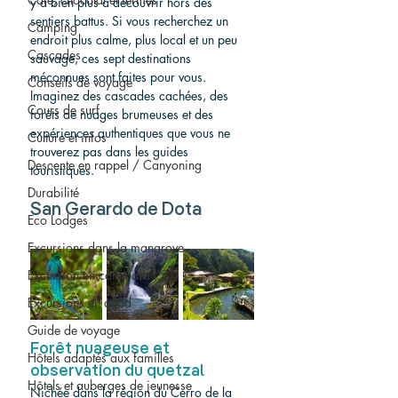
y a bien plus à découvrir hors des 
sentiers battus. Si vous recherchez un 
Camping
endroit plus calme, plus local et un peu 
Cascades
sauvage, ces sept destinations 
méconnues sont faites pour vous. 
Conseils de voyage
Imaginez des cascades cachées, des 
Cours de surf
forêts de nuages brumeuses et des 
expériences authentiques que vous ne 
Culture et infos
trouverez pas dans les guides 
Descente en rappel / Canyoning
touristiques.
Durabilité
San Gerardo de Dota
Eco Lodges
Excursions dans la mangrove
Excursion en catamaran
Excursions en quad
Guide de voyage
Forêt nuageuse et 
Hôtels adaptés aux familles
observation du quetzal
Hôtels et auberges de jeunesse
Nichée dans la région du Cerro de la 