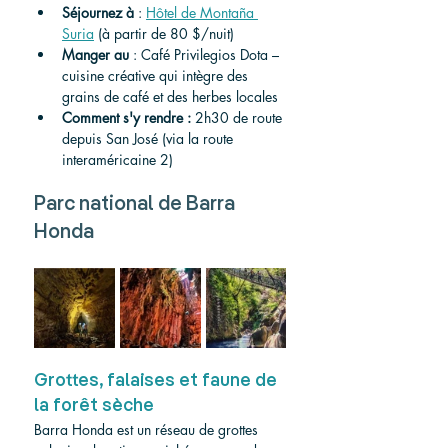
Séjournez
à
 : 
Hôtel de Montaña 
Suria
 (à partir de 80 $/nuit)
Manger
au
 : Café Privilegios Dota – 
cuisine créative qui intègre des 
grains de café et des herbes locales
Comment s'y rendre
:
 2h30 de route 
depuis San José (via la route 
interaméricaine 2)
Parc national de Barra 
Honda
Grottes, falaises et faune de 
la forêt sèche
Barra Honda est un réseau de grottes 