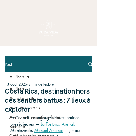
Post
All Posts
13 août 2025
8 min de lecture
All Posts
Costa Rica, destination hors
Activités gratuites
des sentiers battus : 7 lieux à
Avec des enfants
explorer
Aventure et sensations fortes
Le Costa Rica regorge de destinations 
prestigieuses — 
La Fortuna, Arenal,
Bien-être
Monteverde, 
Manuel Antonio
 —, mais il 
Café, chocolat et fermes