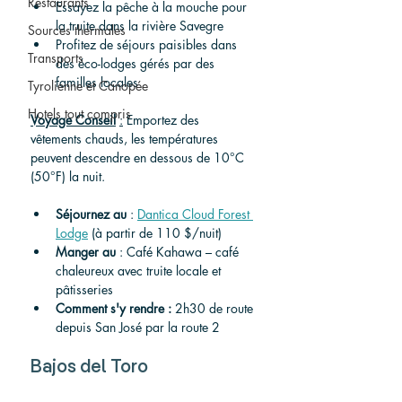
Restaurants
Essayez la pêche à la mouche pour 
la truite dans la rivière Savegre
Sources thermales
Profitez de séjours paisibles dans 
Transports
des éco-lodges gérés par des 
familles locales
Tyrolienne et Canopée
Hotels tout compris
Voyage
Conseil
:
Emportez des 
vêtements chauds, les températures 
peuvent descendre en dessous de 10°C 
(50°F) la nuit.
Séjournez
au
 : 
Dantica Cloud Forest 
Lodge
 (à partir de 110 $/nuit)
Manger
au
 : Café Kahawa – café 
chaleureux avec truite locale et 
pâtisseries
Comment s'y rendre
:
 2h30 de route 
depuis San José par la route 2
Bajos del Toro