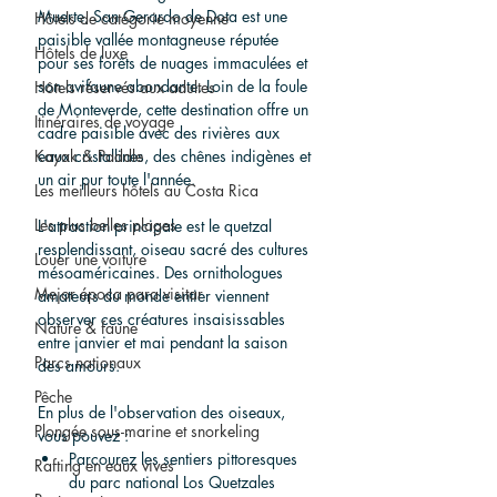
Muerte, San Gerardo de Dota est une 
Hôtels de catégorie moyenne
paisible vallée montagneuse réputée 
Hôtels de luxe
pour ses forêts de nuages immaculées et 
son avifaune abondante. Loin de la foule 
Hôtels réservés aux adultes
de Monteverde, cette destination offre un 
Itinéraires de voyage
cadre paisible avec des rivières aux 
Kayak & Paddle
eaux cristallines, des chênes indigènes et 
un air pur toute l'année.
Les meilleurs hôtels au Costa Rica
Les plus belles plages
L'attraction principale est le quetzal 
resplendissant, oiseau sacré des cultures 
Louer une voiture
mésoaméricaines. Des ornithologues 
Mejor época para visitar
amateurs du monde entier viennent 
observer ces créatures insaisissables 
Nature & faune
entre janvier et mai pendant la saison 
Parcs nationaux
des amours.
Pêche
En plus de l'observation des oiseaux, 
Plongée sous-marine et snorkeling
vous pouvez :
Parcourez les sentiers pittoresques 
Rafting en eaux vives
du parc national Los Quetzales