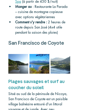
Spa
 (à partir de 450 $/nuit)
Manger
au
 : Restaurante La Parada 
– cuisine de montagne copieuse 
avec options végétariennes
Comment s'y rendre
:
 2 heures de 
route depuis San José (4x4 utile 
pendant la saison des pluies)
San Francisco de Coyote
Plages sauvages et surf au 
coucher du soleil
Situé au sud de la péninsule de Nicoya, 
San Francisco de Coyote est un paisible 
village balnéaire entouré d'un littoral 
sauvage et de jungle. Avec peu 