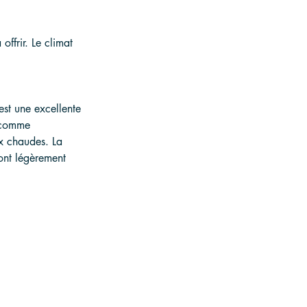
ffrir. Le climat 
est une excellente 
s comme 
ux chaudes. La 
ont légèrement 