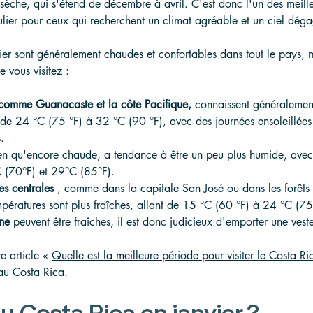
sèche, qui s'étend de décembre à avril. C'est donc l'un des meill
iculier pour ceux qui recherchent un climat agréable et un ciel dég
ier sont généralement chaudes et confortables dans tout le pays, m
e vous visitez :
 comme Guanacaste et la côte Pacifique,
 connaissent généralemen
 de 24 °C (75 °F) à 32 °C (90 °F), avec des journées ensoleillées
.
en qu'encore chaude, a tendance à être un peu plus humide, avec
C (70°F) et 29°C (85°F).
es centrales
 , comme dans la capitale San José ou dans les forêts
pératures sont plus fraîches, allant de 15 °C (60 °F) à 24 °C (75
ne
 peuvent être fraîches, il est donc judicieux d'emporter une vest
re article « 
Quelle est la meilleure période pour visiter le Costa Ri
au Costa Rica.