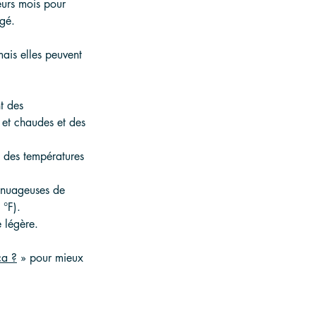
eurs mois pour 
agé.
ais elles peuvent 
t des 
 et chaudes et des 
 des températures 
 nuageuses de 
 °F).
e légère.
ca ?
» pour mieux 