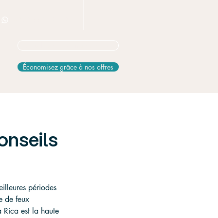
+506 8826 3163
Vous hésitez? Commencez ici
Économisez grâce à nos offres
conseils
eilleures périodes 
ne de feux 
a Rica est la haute 