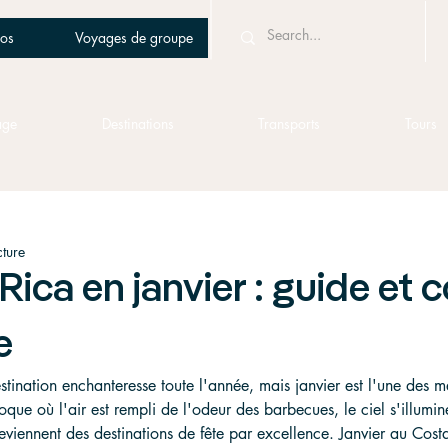
os
Voyages de groupe
age
Destinations
Transports
Tours
cture
Rica en janvier : guide et 
e
stination enchanteresse toute l'année, mais janvier est l'une des m
époque où l'air est rempli de l'odeur des barbecues, le ciel s'illumi
deviennent des destinations de fête par excellence. Janvier au Cost