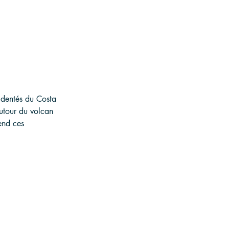
identés du Costa 
utour du volcan 
end ces 