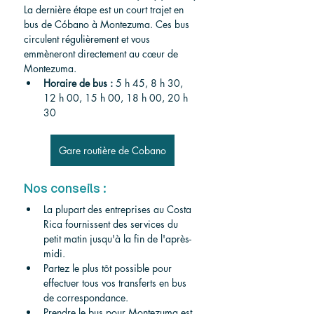
La dernière étape est un court trajet en 
bus de Cóbano à Montezuma. Ces bus 
circulent régulièrement et vous 
emmèneront directement au cœur de 
Montezuma.
Horaire de bus :
 5 h 45, 8 h 30, 
12 h 00, 15 h 00, 18 h 00, 20 h 
30
Gare routière de Cobano
Nos conseils :
La plupart des entreprises au Costa 
Rica fournissent des services du 
petit matin jusqu'à la fin de l'après-
midi.
Partez le plus tôt possible pour 
effectuer tous vos transferts en bus 
de correspondance.
Prendre le bus pour Montezuma est 