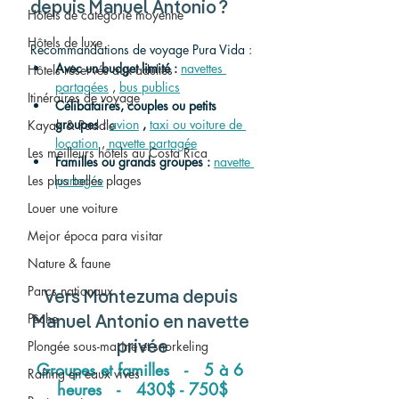
depuis Manuel Antonio ?
Hôtels de catégorie moyenne
Hôtels de luxe
Recommandations de voyage Pura Vida :
Avec un budget limité :
navettes 
Hôtels réservés aux adultes
partagées
 , 
bus publics
Itinéraires de voyage
Célibataires, couples ou petits 
groupes :
avion
,
taxi ou voiture de 
Kayak & Paddle
location
 , 
navette partagée
Les meilleurs hôtels au Costa Rica
Familles ou grands groupes :
navette 
Les plus belles plages
partagée
Louer une voiture
Mejor época para visitar
Nature & faune
Parcs nationaux
Vers
 Montezuma 
depuis
Pêche
Manuel Antonio 
en navette 
Plongée sous-marine et snorkeling
privée
Groupes et familles   -   5 à 6 
Rafting en eaux vives
heures   -   430$ - 750$