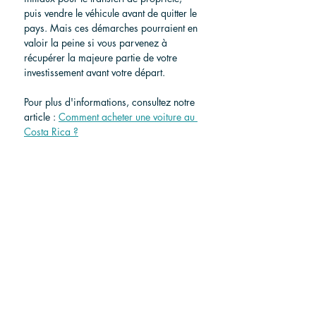
puis vendre le véhicule avant de quitter le 
pays. Mais ces démarches pourraient en 
valoir la peine si vous parvenez à 
récupérer la majeure partie de votre 
investissement avant votre départ.
Pour plus d'informations, consultez notre 
article :
Comment acheter une voiture au 
Costa Rica ?
Trouver une voiture au Costa Rica
Choisir votre itinéraire 
idéal
Le meilleur moyen de se rendre de 
Manuel Antonio à Montezuma dépend 
de votre budget, de votre emploi du 
temps et de votre style de voyage. Si 