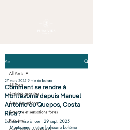
Post
All Posts
27 mars 2025
9 min de lecture
All Posts
Comment se rendre à
Activités gratuites
Montezuma depuis Manuel
Avec des enfants
Antonio ou Quepos, Costa
Aventure et sensations fortes
Rica ?
Bien-être
Dernière mise à jour :
29 sept. 2025
Montezuma, station balnéaire bohème 
Café, chocolat et fermes