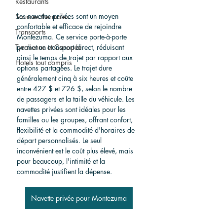
Restaurants
Les navettes privées sont un moyen 
Sources thermales
confortable et efficace de rejoindre 
Transports
Montezuma. Ce service porte-à-porte 
permet un transport direct, réduisant 
Tyrolienne et Canopée
ainsi le temps de trajet par rapport aux 
Hotels tout compris
options partagées. Le trajet dure 
généralement cinq à six heures et coûte 
entre 427 $ et 726 $, selon le nombre 
de passagers et la taille du véhicule. Les 
navettes privées sont idéales pour les 
familles ou les groupes, offrant confort, 
flexibilité et la commodité d'horaires de 
départ personnalisés. Le seul 
inconvénient est le coût plus élevé, mais 
pour beaucoup, l'intimité et la 
commodité justifient la dépense.
Navette privée pour Montezuma