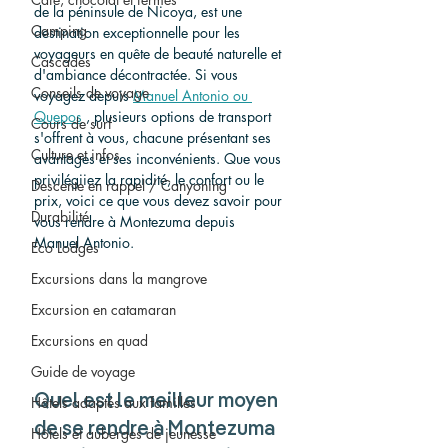
de la péninsule de Nicoya, est une 
Camping
destination exceptionnelle pour les 
voyageurs en quête de beauté naturelle et 
Cascades
d'ambiance décontractée. Si vous 
Conseils de voyage
voyagez depuis 
Manuel Antonio ou 
Quepos
 , plusieurs options de transport 
Cours de surf
s'offrent à vous, chacune présentant ses 
Culture et infos
avantages et ses inconvénients. Que vous 
privilégiiez la rapidité, le confort ou le 
Descente en rappel / Canyoning
prix, voici ce que vous devez savoir pour 
Durabilité
vous rendre à Montezuma depuis 
Manuel Antonio.
Eco Lodges
Excursions dans la mangrove
Excursion en catamaran
Excursions en quad
Guide de voyage
Quel est le meilleur moyen 
Hôtels adaptés aux familles
de se rendre à Montezuma 
Hôtels et auberges de jeunesse