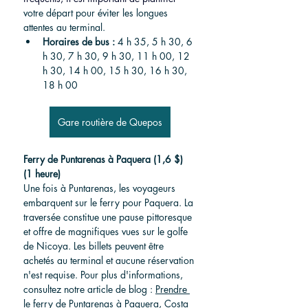
votre départ pour éviter les longues 
attentes au terminal.
Horaires de bus :
 4 h 35, 5 h 30, 6 
h 30, 7 h 30, 9 h 30, 11 h 00, 12 
h 30, 14 h 00, 15 h 30, 16 h 30, 
18 h 00
Gare routière de Quepos
Ferry de Puntarenas à Paquera (1,6 $) 
(1 heure)
Une fois à Puntarenas, les voyageurs 
embarquent sur le ferry pour Paquera. La 
traversée constitue une pause pittoresque 
et offre de magnifiques vues sur le golfe 
de Nicoya. Les billets peuvent être 
achetés au terminal et aucune réservation 
n'est requise. 
Pour plus d'informations, 
consultez notre article de blog :
Prendre 
le ferry de Puntarenas à Paquera, Costa 