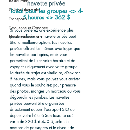
Restaurants
navette privée
Sources thermales
Idéal pour les groupes <> 4-
5 heures <> 362 $
Transports
Tyrolienne et Canopée
Si vous préférez une expérience plus 
personnalisée, une navette privée peut 
Hotels tout compris
être la meilleure option. Les navettes 
privées offrent les mêmes avantages que 
les navettes partagées, mais vous 
permettent de fixer votre horaire et de 
voyager uniquement avec votre groupe. 
La durée du trajet est similaire, d’environ 
5 heures, mais vous pouvez vous arrêter 
quand vous le souhaitez pour prendre 
des photos, manger un morceau ou vous 
dégourdir les jambes. Les navettes 
privées peuvent être organisées 
directement depuis l'aéroport SJO ou 
depuis votre hôtel à San José. Le coût 
varie de 320 $ à 450 $, selon le 
nombre de passagers et le niveau de 