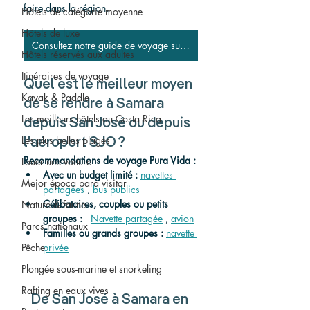
faire dans la région.
Hôtels de catégorie moyenne
Hôtels de luxe
Consultez notre guide de voyage sur Samara
Hôtels réservés aux adultes
Itinéraires de voyage
Quel est le meilleur moyen 
Kayak & Paddle
de se rendre à Samara 
Les meilleurs hôtels au Costa Rica
depuis San José ou depuis 
Les plus belles plages
l'aéroport SJO ?
Recommandations de voyage Pura Vida :
Louer une voiture
Avec un budget limité :
navettes 
Mejor época para visitar
partagées
,
bus publics
Célibataires, couples ou petits 
Nature & faune
groupes :
Navette partagée
,
avion
Parcs nationaux
Familles ou grands groupes :
navette 
privée
Pêche
Plongée sous-marine et snorkeling
Rafting en eaux vives
De San José à Samara en 