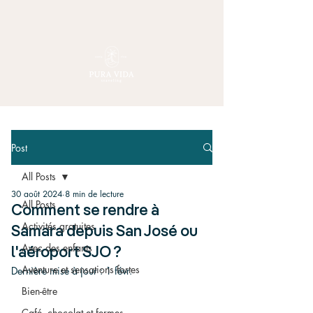
Post
All Posts
30 août 2024
8 min de lecture
All Posts
Comment se rendre à
Activités gratuites
Samara depuis San José ou
Avec des enfants
l'aéroport SJO ?
Aventure et sensations fortes
Dernière mise à jour :
1 févr.
Bien-être
Café, chocolat et fermes