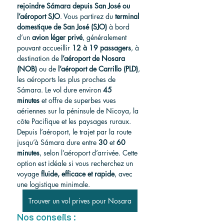
rejoindre Sámara depuis San José ou 
l’aéroport SJO
. Vous partirez du 
terminal 
domestique de San José (SJO)
 à bord 
d’un 
avion léger privé
, généralement 
pouvant accueillir 
12 à 19 passagers
, à 
destination de 
l’aéroport de Nosara 
(NOB)
 ou de 
l’aéroport de Carrillo (PLD)
, 
les aéroports les plus proches de 
Sámara. Le vol dure environ 
45 
minutes
 et offre de superbes vues 
aériennes sur la péninsule de Nicoya, la 
côte Pacifique et les paysages ruraux. 
Depuis l’aéroport, le trajet par la route 
jusqu’à Sámara dure entre 
30 
et
 60 
minutes
, selon l’aéroport d’arrivée. Cette 
option est idéale si vous recherchez un 
voyage 
fluide, efficace et rapide
, avec 
une logistique minimale.
Trouver un vol prives pour Nosara
Nos conseils :