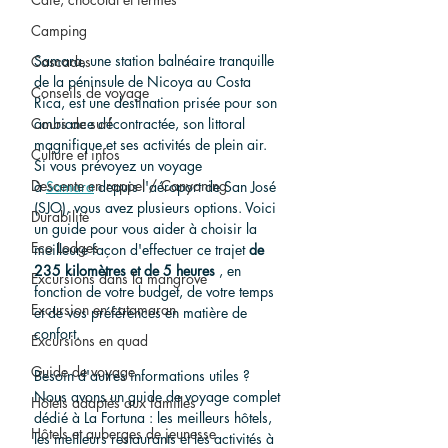
Camping
Samara, une station balnéaire tranquille 
Cascades
de la péninsule de Nicoya au Costa 
Conseils de voyage
Rica, est une destination prisée pour son 
ambiance décontractée, son littoral 
Cours de surf
magnifique et ses activités de plein air. 
Culture et infos
Si vous prévoyez un voyage 
Descente en rappel / Canyoning
à 
Samara
 depuis l'aéroport de San José 
(SJO), vous avez plusieurs options. Voici 
Durabilité
un guide pour vous aider à choisir la 
Eco Lodges
meilleure façon d'effectuer ce trajet 
de 
235 kilomètres et de 5 heures
 , en 
Excursions dans la mangrove
fonction de votre budget, de votre temps 
Excursion en catamaran
et de vos préférences en matière de 
confort.
Excursions en quad
Guide de voyage
Besoin d'autres informations utiles ? 
Nous avons un guide de voyage complet 
Hôtels adaptés aux familles
dédié à La Fortuna : les meilleurs hôtels, 
Hôtels et auberges de jeunesse
les meilleurs restaurants et les activités à 