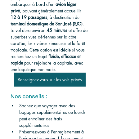
embarquer à bord d’un 
avion léger 
privé
, pouvant généralement accueillir 
12 à 19 passagers
, à destination du 
terminal domestique de San José (SJO)
. 
Le vol dure environ 
45 minutes
 et offre de 
superbes vues aériennes sur la côte 
caraïbe, les rivières sinueuses et la forêt 
tropicale. Cette option est idéale si vous 
recherchez un trajet 
fluide, efficace et 
rapide
 pour rejoindre la capitale, avec 
une logistique minimale.
Renseignez-vous sur les vols privés
Nos conseils :
Sachez que voyager avec des 
bagages supplémentaires ou lourds 
peut entraîner des frais 
supplémentaires.
Présentez-vous à l'enregistrement à 
l'aéroport au moins 1 heure avant 