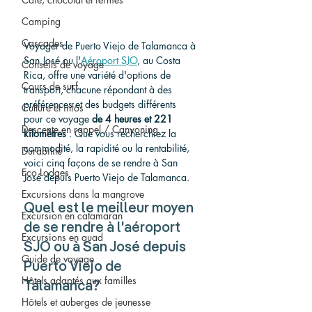
Camping
Cascades
Voyager de Puerto Viejo de Talamanca à 
San José ou l'
Aéroport SJO
, au Costa 
Conseils de voyage
Rica, offre une variété d'options de 
Cours de surf
transport, chacune répondant à des 
préférences et des budgets différents 
Culture et infos
pour ce voyage 
de 4 heures et 221 
Descente en rappel / Canyoning
kilomètres
 . Que vous recherchiez la 
commodité, la rapidité ou la rentabilité, 
Durabilité
voici cinq façons de se rendre à San 
Eco Lodges
José depuis Puerto Viejo de Talamanca.
Excursions dans la mangrove
Quel est le meilleur moyen 
Excursion en catamaran
de se rendre à l'aéroport 
Excursions en quad
SJO ou à San José depuis 
Guide de voyage
Puerto Viejo de 
Hôtels adaptés aux familles
Talamanca?
Hôtels et auberges de jeunesse