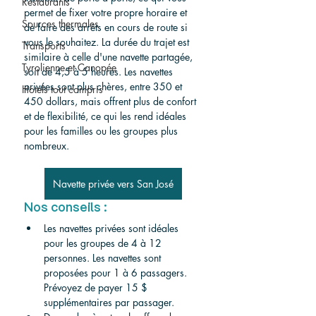
Restaurants
permet de fixer votre propre horaire et 
Sources thermales
de faire des arrêts en cours de route si 
vous le souhaitez. La durée du trajet est 
Transports
similaire à celle d'une navette partagée, 
Tyrolienne et Canopée
soit de 4,5 à 5 heures. Les navettes 
privées sont plus chères, entre 350 et 
Hotels tout compris
450 dollars, mais offrent plus de confort 
et de flexibilité, ce qui les rend idéales 
pour les familles ou les groupes plus 
nombreux.
Navette privée vers San José
Nos conseils :
Les navettes privées sont idéales 
pour les groupes de 4 à 12 
personnes. Les navettes sont 
proposées pour 1 à 6 passagers. 
Prévoyez de payer 15 $ 
supplémentaires par passager.