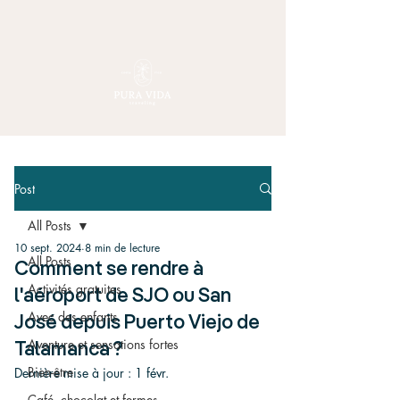
Post
All Posts
10 sept. 2024
8 min de lecture
All Posts
Comment se rendre à
Activités gratuites
l'aéroport de SJO ou San
Avec des enfants
José depuis Puerto Viejo de
Aventure et sensations fortes
Talamanca ?
Bien-être
Dernière mise à jour :
1 févr.
Café, chocolat et fermes