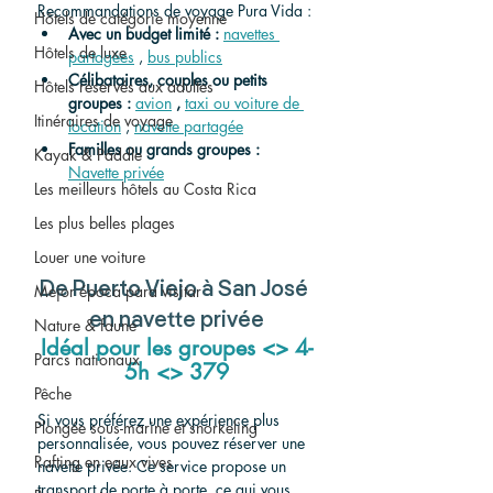
Recommandations de voyage Pura Vida :
Hôtels de catégorie moyenne
Avec un budget limité :
navettes 
Hôtels de luxe
partagées
 , 
bus publics
Célibataires, couples ou petits 
Hôtels réservés aux adultes
groupes :
avion
,
taxi ou voiture de 
Itinéraires de voyage
location
 , 
navette partagée
Familles ou grands groupes :
Kayak & Paddle
Navette privée
Les meilleurs hôtels au Costa Rica
Les plus belles plages
Louer une voiture
De Puerto Viejo à San José 
Mejor época para visitar
en navette privée
Nature & faune
Idéal pour les groupes <> 4-
Parcs nationaux
5h <> 379
Pêche
Si vous préférez une expérience plus 
Plongée sous-marine et snorkeling
personnalisée, vous pouvez réserver une 
Rafting en eaux vives
navette privée. Ce service propose un 
transport de porte à porte, ce qui vous 