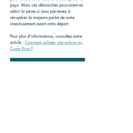
pays. Mais ces démarches pourraient en 
valoir la peine si vous parvenez à 
récupérer la majeure partie de votre 
investissement avant votre départ.
Pour plus d'informations, consultez notre 
article :
Comment acheter une voiture au 
Costa Rica ?
Trouver une voiture au Costa Rica
Choisir votre itinéraire 
idéal
Se rendre de San Juan del Sur à La 
Fortuna et au volcan Arenal au Costa 
Rica peut être une expérience inoubliable 
,
 avec un moyen de transport adapté. Si 
vous recherchez le confort et la 