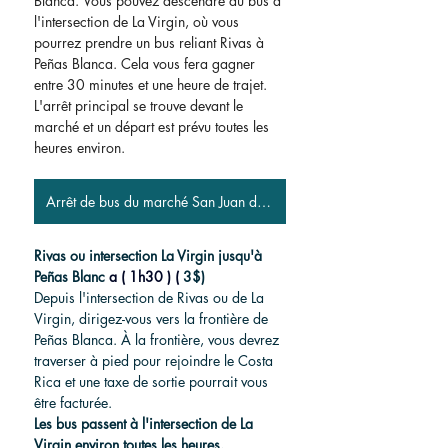
Blanca.
Vous pouvez descendre du bus à 
l'intersection de La Virgin, où vous 
pourrez prendre un bus reliant Rivas à 
Peñas Blanca. Cela vous fera gagner 
entre 30 minutes et une heure de trajet. 
L'arrêt principal se trouve devant le 
marché et un départ est prévu toutes les 
heures environ.
Arrêt de bus du marché San Juan del Sur
Rivas ou intersection La Virgin jusqu'à 
Peñas Blanc
a (
1h30
) (
3$)
Depuis l'intersection de Rivas ou de La 
Virgin, dirigez-vous vers la frontière de 
Peñas Blanca. À la frontière, vous devrez 
traverser à pied pour rejoindre le Costa 
Rica et une taxe de sortie pourrait vous 
être facturée.
Les bus passent à l'intersection de La 
Virgin environ toutes les heures.