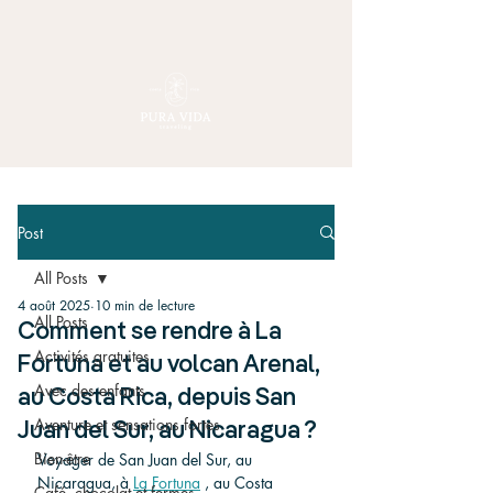
Post
All Posts
4 août 2025
10 min de lecture
All Posts
Comment se rendre à La
Activités gratuites
Fortuna et au volcan Arenal,
Avec des enfants
au Costa Rica, depuis San
Aventure et sensations fortes
Juan del Sur, au Nicaragua ?
Bien-être
Voyager de San Juan del Sur, au 
Nicaragua, à 
La Fortuna
 , au Costa 
Café, chocolat et fermes