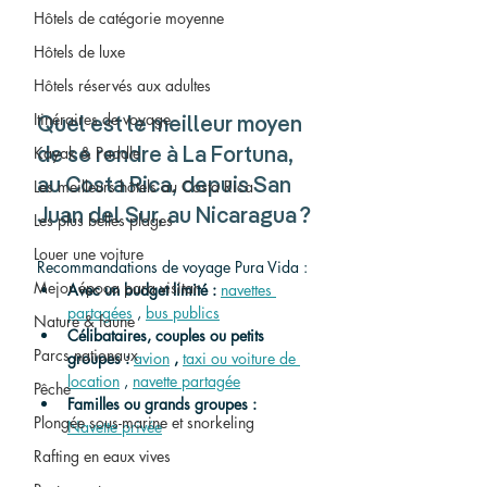
Hôtels de catégorie moyenne
Hôtels de luxe
Hôtels réservés aux adultes
Itinéraires de voyage
Quel est le meilleur moyen 
Kayak & Paddle
de se rendre à La Fortuna, 
Les meilleurs hôtels au Costa Rica
au Costa Rica, depuis San 
Juan del Sur, au Nicaragua ?
Les plus belles plages
Louer une voiture
Recommandations de voyage Pura Vida :
Mejor época para visitar
Avec un budget limité :
navettes 
partagées
 , 
bus publics
Nature & faune
Célibataires, couples ou petits 
Parcs nationaux
groupes :
avion
,
taxi ou voiture de 
location
 , 
navette partagée
Pêche
Familles ou grands groupes :
Plongée sous-marine et snorkeling
Navette privée
Rafting en eaux vives