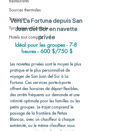
Restaurants
Sources thermales
Transports
Vers
 La Fortuna depuis San 
Tyrolienne et Canopée
Juan del Sur 
en navette 
Hotels tout compris
privée
Idéal pour les groupes - 7-8 
heures - 600 $/750 $
Les navettes privées sont le moyen le plus 
pratique et le plus personnalisé de 
voyager de San Juan del Sur à La 
Fortuna. Ces services porte-à-porte 
offrent des horaires de départ flexibles, 
des arrêts fréquents sur demande et une 
intimité optimale pour les familles ou les 
petits groupes. Le trajet comprend le 
passage de la frontière de Peñas 
Blancas, avec un chauffeur à chaque 
extrémité, ou le même chauffeur vous 