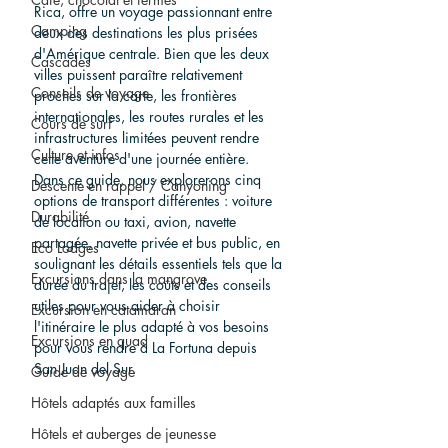
Rica, offre un voyage passionnant entre 
Camping
deux des destinations les plus prisées 
d'Amérique centrale. Bien que les deux 
Cascades
villes puissent paraître relativement 
Conseils de voyage
proches sur la carte, les frontières 
internationales, les routes rurales et les 
Cours de surf
infrastructures limitées peuvent rendre 
Culture et infos
cette aventure d'une journée entière. 
Dans ce guide, nous explorerons cinq 
Descente en rappel / Canyoning
options de transport différentes : voiture 
Durabilité
de location ou taxi, avion, navette 
partagée, navette privée et bus public, en 
Eco Lodges
soulignant les détails essentiels tels que la 
Excursions dans la mangrove
durée du trajet, les coûts et des conseils 
utiles pour vous aider à choisir 
Excursion en catamaran
l'itinéraire le plus adapté à vos besoins 
Excursions en quad
pour vous rendre à La Fortuna depuis 
San Juan del Sur.
Guide de voyage
Hôtels adaptés aux familles
Hôtels et auberges de jeunesse